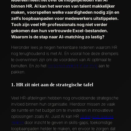
binnen HR. AI kan het werven van talent makkelijker
maken, voorspellen welke vaardigheden nodig zijn en
zelfs loopbaanpaden voor medewerkers uitstippelen.
Toch zijn veel HR-professionals nog niet verder
gekomen dan hun vertrouwde Excel-bestanden.
Waarom is de stap naar AI-matching zo lastig?
Hieronder lees je negen herkenbare redenen waarom HR
nog terughoudend is met AI. En vooral hoe deze drempels
te overwinnen zijn om de voordelen van AI optimaal te
benutten. En zo het
personeelstekort in de zorg
aan te
pakken.
1. HR zit niet aan de strategische tafel
Veel HR-afdelingen hebben nog onvoldoende strategische
invloed binnen hun organisatie. Hierdoor missen ze vaak
de ruimte en het budget om te investeren in innovatieve
oplossingen zoals AI. Juist AI kan HR
strategisch sterker
maken
door inzicht te geven in skills-gaps, toekomstige
loopbaanpaden helder te maken, en ervoor te zorgen dat