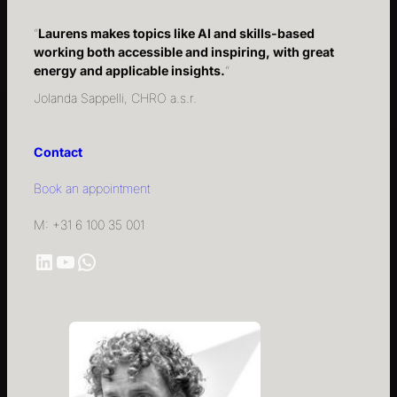
“
Laurens makes topics like AI and skills-based
working both accessible and inspiring, with great
energy and applicable insights.
“
Jolanda Sappelli, CHRO a.s.r.
Contact
Book an appointment
M: +31 6 100 35 001
LinkedIn
YouTube
WhatsApp