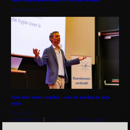
Deze 8 simpele games maken je HR-team AI-ready
16 september 2025
Nooit meer talent verspillen – over lef, privilege en mijn
missie
23 juni 2025
Vorige pagina
1
2
3
4
…
15
Volgende pagina