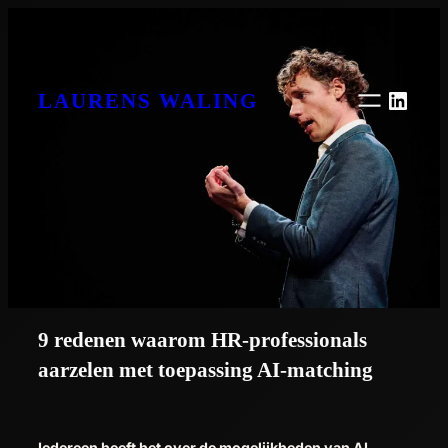
Ga
naar
de
inhoud
Linke
LAURENS WALING
9 redenen waarom HR-pro­fes­si­o­nals
aarzelen met toepassing AI-matching
Iedereen heeft het over de mogelijkheden van AI