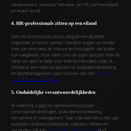
medewerkers, waardoor het werk van HR juist menselijker
en leuker wordt.
4. HR-professionals zitten op een eiland
Veel HR-professionals blijven lang binnen dezelfde
organisatie of sector werken. Hierdoor krijgen ze minder
mee van innovaties en nieuwe technologieën van buiten
hun vakgebied. Door vaker over de eigen grenzen heen te
kijken en open te staan voor externe innovaties zoals AI,
ontstaat er een rijker perspectief op loopbaanontwikkeling
en talentmanagement. Lees hierover ook mijn
artikel over
het HR-eiland op CHRO.nl
.
5. Onduidelijke verantwoordelijkheden
AI-matching vraagt om samenwerking tussen
verschillende afdelingen, zoals talentontwikkeling,
recruitment en management. Vaak ontbreekt het echter aan
duidelijke verantwoordelijkheid, waardoor initiatieven
verzanden. HR kan
hierin het voortouw nemen
door