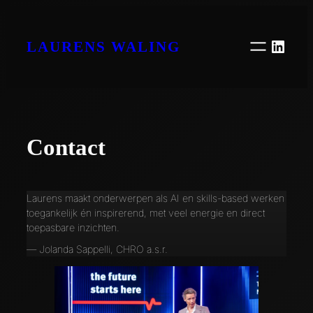
Ga
naar
Linke
de
LAURENS WALING
inhoud
Contact
Laurens maakt onderwerpen als AI en skills-based werken
toegankelijk én inspirerend, met veel energie en direct
toepasbare inzichten.
— Jolanda Sappelli, CHRO a.s.r.