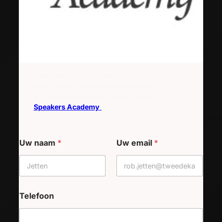
Boek Laurens Waling direct als een spreker of
dagvoorzitter via onderstaand formulier,
of via dit professionele sprekers bureau:
Speakers Academy
.
Uw naam
*
Uw email
*
Telefoon