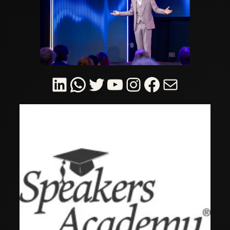
LinkedIn
WhatsApp
Twitter
YouTube
Instagram
Facebook
E-mail