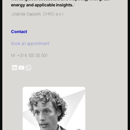
energy and applicable insights.
“
Jolanda Sappelli, CHRO a.s.r.
Contact
Book an appointment
M: +31 6 100 35 001
LinkedIn
YouTube
WhatsApp