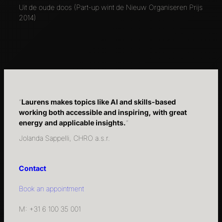
Uit de oude doos (Part-up wint de Nieuw Organiseren Prijs
2014)
“
Laurens makes topics like AI and skills-based
working both accessible and inspiring, with great
energy and applicable insights.
“
Jolanda Sappelli, CHRO a.s.r.
Contact
Book an appointment
M: +31 6 100 35 001