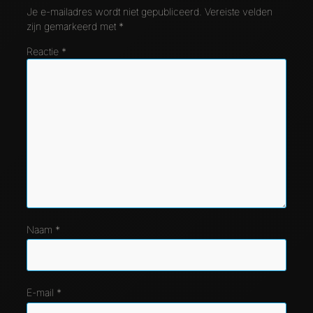
Je e-mailadres wordt niet gepubliceerd.
Vereiste velden
zijn gemarkeerd met
*
Reactie
*
Naam
*
E-mail
*