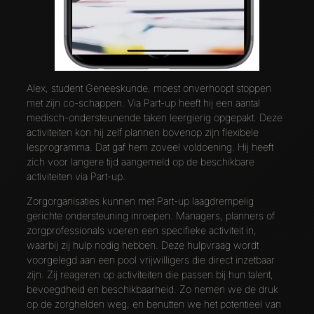
Alex, student Geneeskunde, moest onverhoopt stoppen
met zijn co-schappen. Via Part-up heeft hij een aantal
medisch-ondersteunende taken leergierig opgepakt. Deze
activiteiten kon hij zelf plannen bovenop zijn flexibele
lesprogramma. Dat gaf hem zoveel voldoening. Hij heeft
zich voor langere tijd aangemeld op de beschikbare
activiteiten via Part-up.
Zorgorganisaties kunnen met Part-up laagdrempelig
gerichte ondersteuning inroepen. Managers, planners of
zorgprofessionals voeren een specifieke activiteit in,
waarbij zij hulp nodig hebben. Deze hulpvraag wordt
voorgelegd aan een pool vrijwilligers die direct inzetbaar
zijn. Zij reageren op activiteiten die passen bij hun talent,
bevoegdheid en beschikbaarheid. Zo nemen we de druk
op de zorghelden weg, en benutten we het potentieel van