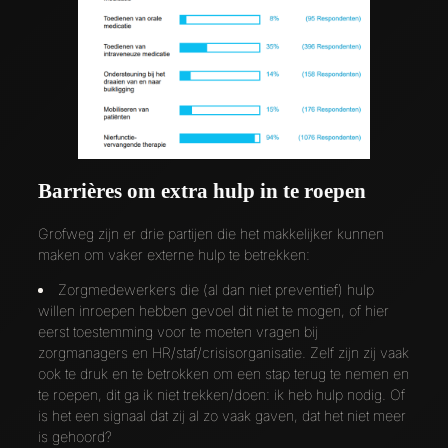
Barrières om extra hulp in te roepen
Grofweg zijn er drie partijen die het makkelijker kunnen
maken om vaker externe hulp te betrekken:
Zorgmedewerkers die (al dan niet preventief) hulp
willen inroepen hebben gevoel dit niet te mogen, of hier
eerst toestemming voor te moeten vragen bij
zorgmanagers en HR/staf/crisisorganisatie. Zelf zijn zij vaak
ook te druk en te betrokken om een stap terug te nemen en
te roepen, dit ga ik niet trekken/doen: ik heb hulp nodig. Of
is het een signaal dat zij al zo vaak gaven, dat het niet meer
is gehoord?