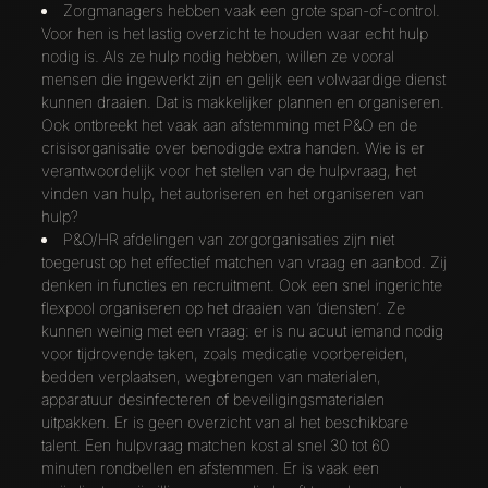
Zorgmanagers hebben vaak een grote span-of-control.
Voor hen is het lastig overzicht te houden waar echt hulp
nodig is. Als ze hulp nodig hebben, willen ze vooral
mensen die ingewerkt zijn en gelijk een volwaardige dienst
kunnen draaien. Dat is makkelijker plannen en organiseren.
Ook ontbreekt het vaak aan afstemming met P&O en de
crisisorganisatie over benodigde extra handen. Wie is er
verantwoordelijk voor het stellen van de hulpvraag, het
vinden van hulp, het autoriseren en het organiseren van
hulp?
P&O/HR afdelingen van zorgorganisaties zijn niet
toegerust op het effectief matchen van vraag en aanbod. Zij
denken in functies en recruitment. Ook een snel ingerichte
flexpool organiseren op het draaien van ‘diensten’. Ze
kunnen weinig met een vraag: er is nu acuut iemand nodig
voor tijdrovende taken, zoals medicatie voorbereiden,
bedden verplaatsen, wegbrengen van materialen,
apparatuur desinfecteren of beveiligingsmaterialen
uitpakken. Er is geen overzicht van al het beschikbare
talent. Een hulpvraag matchen kost al snel 30 tot 60
minuten rondbellen en afstemmen. Er is vaak een