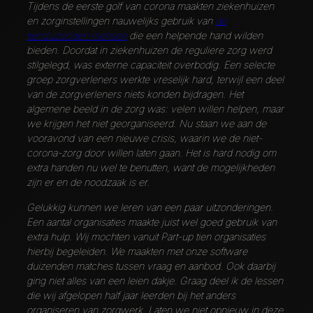
Tijdens de eerste golf van corona maakten ziekenhuizen
en zorginstellingen nauwelijks gebruik van
de
tienduizenden mensen
die een helpende hand wilden
bieden. Doordat in ziekenhuizen de reguliere zorg werd
stilgelegd, was externe capaciteit overbodig. Een selecte
groep zorgverleners werkte vreselijk hard, terwijl een deel
van de zorgverleners niets konden bijdragen. Het
algemene beeld in de zorg was: velen willen helpen, maar
we krijgen het niet georganiseerd. Nu staan we aan de
vooravond van een nieuwe crisis, waarin we de niet-
corona-zorg door willen laten gaan. Het is hard nodig om
extra handen nu wel te benutten, want de mogelijkheden
zijn er en de noodzaak is er.
Gelukkig kunnen we leren van een paar uitzonderingen.
Een aantal organisaties maakte juist wel goed gebruik van
extra hulp. Wij mochten vanuit Part-up tien organisaties
hierbij begeleiden. We maakten met onze software
duizenden matches tussen vraag en aanbod. Ook daarbij
ging niet alles van een leien dakje. Graag deel ik de lessen
die wij afgelopen half jaar leerden bij het anders
organiseren van zorgwerk. Laten we niet opnieuw in deze