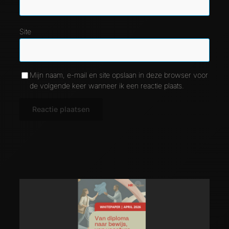
Site
Mijn naam, e-mail en site opslaan in deze browser voor
de volgende keer wanneer ik een reactie plaats.