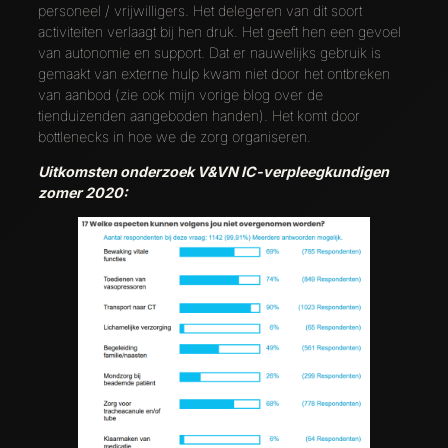
personeel / vrijwilligers. Het delegeren van dit soort
activiteiten verlaagt bij hen druk. Het geeft hen een gevoel
van autonomie en support. Dat er nauwelijks gebruik is
gemaakt van externe hulp kwam niet door het ontbreken
van aanbod (zie ook mijn vorige blog over de
tienduizenden aangeboden handen). Het komt door
bottlenecks in hoe we de zorg organiseren.
Uitkomsten onderzoek V&VN IC-verpleegkundigen
zomer 2020: