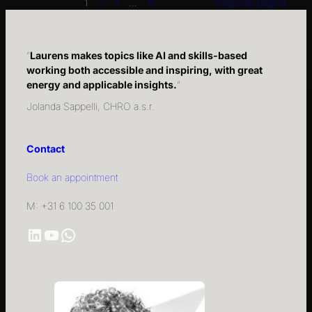
1
2
3
…
15
Volgende pagina
“
Laurens makes topics like AI and skills-based
working both accessible and inspiring, with great
energy and applicable insights.
“
Jolanda Sappelli, CHRO a.s.r.
Contact
Book an appointment
M: +31 6 100 35 001
LinkedIn
YouTube
WhatsApp