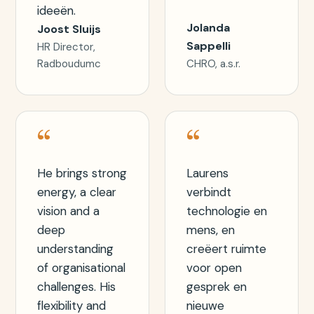
ideeën.
Jolanda
Joost Sluijs
Sappelli
HR Director,
Radboudumc
CHRO, a.s.r.
“
“
He brings strong
Laurens
energy, a clear
verbindt
vision and a
technologie en
deep
mens, en
understanding
creëert ruimte
of organisational
voor open
challenges. His
gesprek en
flexibility and
nieuwe