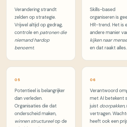
Verandering strandt
Skills-based
zelden op strategie.
organiseren is ge
Vrijwel altijd op gedrag,
HR-trend. Het is 
controle en
patronen die
andere manier va
niemand hardop
kijken naar mens
benoemt
.
en dat raakt alles.
05
06
Potentieel is belangrijker
Verantwoord om
dan verleden.
met AI betekent
Organisaties die dat
juist
doorpakken
,
onderscheid maken,
vertragen. Wach
winnen structureel
op de
heeft ook een prij