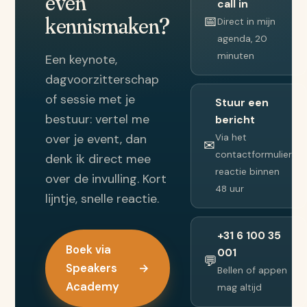
even
call in
kennismaken?
📅
Direct in mijn
agenda, 20
minuten
Een keynote,
dagvoorzitterschap
of sessie met je
Stuur een
bestuur: vertel me
bericht
over je event, dan
Via het
✉
contactformulier,
denk ik direct mee
reactie binnen
over de invulling. Kort
48 uur
lijntje, snelle reactie.
+31 6 100 35
Boek via
001
💬
Speakers
→
Bellen of appen
Academy
mag altijd