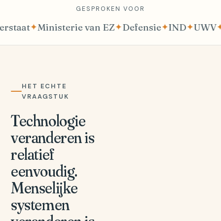
GESPROKEN VOOR
rie van EZ
✦
Defensie
✦
IND
✦
UWV
✦
CBS
✦
Gemeente
HET ECHTE
VRAAGSTUK
Technologie
veranderen is
relatief
eenvoudig.
Menselijke
systemen