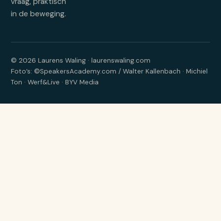
vraag, praktisch
in de beweging.
© 2026 Laurens Waling · laurenswaling.com
Foto’s: ©SpeakersAcademy.com / Walter Kallenbach · Michiel
Ton · Werf&Live · BYV Media