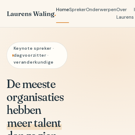
Home
Spreker
Onderwerpen
Over
Laurens Waling
.
Laurens
Keynote spreker ·
dagvoorzitter ·
veranderkundige
De meeste
organisaties
hebben
meer talent